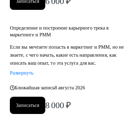
6 000
₽
Записаться
• Middle/senior специалистам в маркетинге и PMM для
получения консультаций по разного рода кейсам, по
выстраиваю карьерного.
Определение и построение карьерного трека в
• Всем, кто точно понимает, что хочет попасть в Digital-
маркетинге и PMM
маркетинг и PMM, но не знает, какие бывают направления,
с чего можно начать, в какую сторону двигаться.
Если вы мечтаете попасть в маркетинг и PMM, но не
знаете, с чего начать, какие есть направления, как
описать ваш опыт, то эта услуга для вас.
Развернуть
Ближайшая запись
8 августа 2026
8 000
₽
Записаться