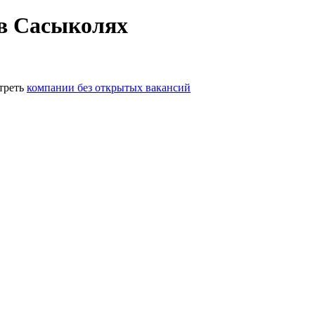
 в Сасыколях
треть
компании без открытых вакансий