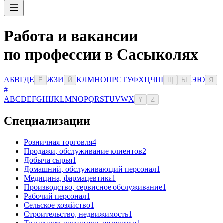
Работа и вакансии
по профессии в Сасыколях
А
Б
В
Г
Д
Е
Ж
З
И
К
Л
М
Н
О
П
Р
С
Т
У
Ф
Х
Ц
Ч
Ш
Э
Ю
Ё
Й
Щ
Ы
Я
#
A
B
C
D
E
F
G
H
I
J
K
L
M
N
O
P
Q
R
S
T
U
V
W
X
Y
Z
Специализации
Розничная торговля
4
Продажи, обслуживание клиентов
2
Добыча сырья
1
Домашний, обслуживающий персонал
1
Медицина, фармацевтика
1
Производство, сервисное обслуживание
1
Рабочий персонал
1
Сельское хозяйство
1
Строительство, недвижимость
1
Транспорт, логистика, перевозки
1