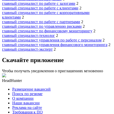
главный специалист по работе с залогами
2
главный специалист по работе с клиентами
2
главный специалист по работе с корпоративными
клиентами
2
главный специалист по работе с партнерами
2
главный специалист по управлению рисками
2
главный специалист по финансовому мониторингу
2
главный специалист-технолог
2
главный специалист управления по работе с персоналом
2
главный специалист управления финансового мониторинга
2
главный специалист-эксперт
2
Скачайте приложение
Чтобы получать уведомления о приглашениях мгновенно
HeadHunter
Размещение вакансий
Поиск по резюме
О компании
Наши вакансии
Реклама на сайте
Требования к ПО