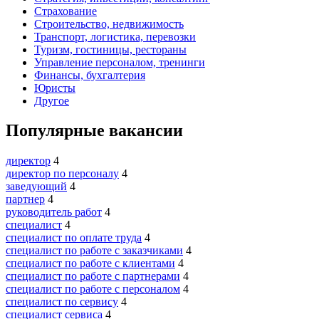
Страхование
Строительство, недвижимость
Транспорт, логистика, перевозки
Туризм, гостиницы, рестораны
Управление персоналом, тренинги
Финансы, бухгалтерия
Юристы
Другое
Популярные вакансии
директор
4
директор по персоналу
4
заведующий
4
партнер
4
руководитель работ
4
специалист
4
специалист по оплате труда
4
специалист по работе с заказчиками
4
специалист по работе с клиентами
4
специалист по работе с партнерами
4
специалист по работе с персоналом
4
специалист по сервису
4
специалист сервиса
4