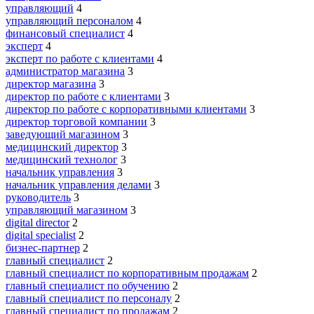
управляющий
4
управляющий персоналом
4
финансовый специалист
4
эксперт
4
эксперт по работе с клиентами
4
администратор магазина
3
директор магазина
3
директор по работе с клиентами
3
директор по работе с корпоративными клиентами
3
директор торговой компании
3
заведующий магазином
3
медицинский директор
3
медицинский технолог
3
начальник управления
3
начальник управления делами
3
руководитель
3
управляющий магазином
3
digital director
2
digital specialist
2
бизнес-партнер
2
главный специалист
2
главный специалист по корпоративным продажам
2
главный специалист по обучению
2
главный специалист по персоналу
2
главный специалист по продажам
2