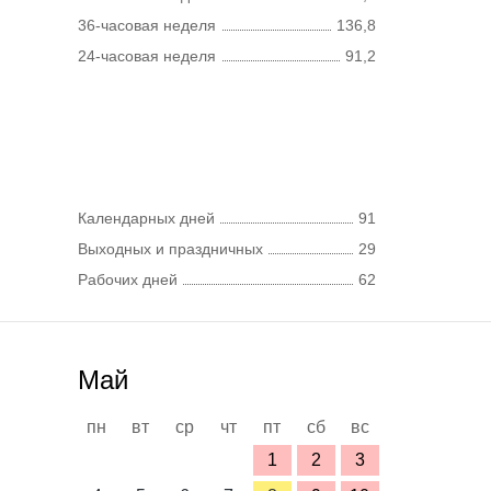
36-часовая неделя
136,8
24-часовая неделя
91,2
Календарных дней
91
Выходных и праздничных
29
Рабочих дней
62
Май
пн
вт
ср
чт
пт
сб
вс
1
2
3