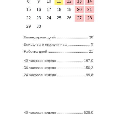
8
9
10
11
12
13
14
15
16
17
18
19
20
21
22
23
24
25
26
27
28
29
30
Календарных дней
30
Выходных и праздничных
9
Рабочих дней
21
40-часовая неделя
167,0
36-часовая неделя
150,2
24-часовая неделя
99,8
40-часовая неделя
528,0