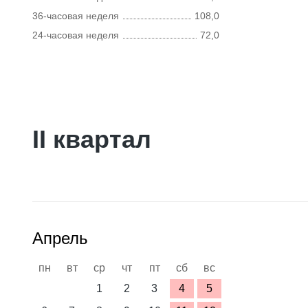
36-часовая неделя
108,0
24-часовая неделя
72,0
II квартал
Апрель
пн
вт
ср
чт
пт
сб
вс
1
2
3
4
5