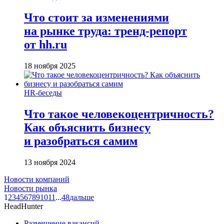
Что стоит за изменениями
на рынке труда: тренд-репорт
от hh.ru
18 ноября 2025
HR-беседы
Что такое человеко­центричность?
Как объяснить бизнесу
и разобраться самим
13 ноября 2024
Новости компаний
Новости рынка
1
2
3
4
5
6
7
8
9
10
11
...
48
дальше
HeadHunter
Размещение вакансий