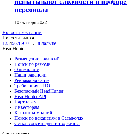
испытывают сложности в подборе
персонала
10 октября 2022
Новости компаний
Новости рынка
1
2
3
4
5
6
7
8
9
10
11
...
38
дальше
HeadHunter
Размещение вакансий
Поиск по резюме
О компании
Наши вакансии
Реклама на сайте
Требования к ПО
Безопасный HeadHunter
HeadHunter API
Партнерам
Инвесторам
Каталог компаний
Поиск по вакансиям в Сасыколях
Сетка: соцсеть для нетворкинга
Соискателям