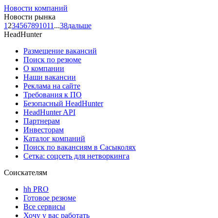
Новости компаний
Новости рынка
1
2
3
4
5
6
7
8
9
10
11
...
38
дальше
HeadHunter
Размещение вакансий
Поиск по резюме
О компании
Наши вакансии
Реклама на сайте
Требования к ПО
Безопасный HeadHunter
HeadHunter API
Партнерам
Инвесторам
Каталог компаний
Поиск по вакансиям в Сасыколях
Сетка: соцсеть для нетворкинга
Соискателям
hh PRO
Готовое резюме
Все сервисы
Хочу у вас работать