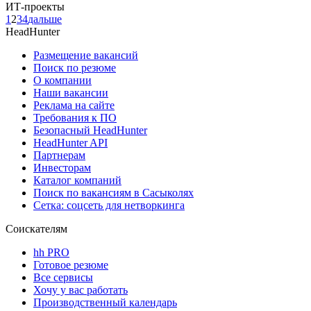
ИТ-проекты
1
2
3
4
дальше
HeadHunter
Размещение вакансий
Поиск по резюме
О компании
Наши вакансии
Реклама на сайте
Требования к ПО
Безопасный HeadHunter
HeadHunter API
Партнерам
Инвесторам
Каталог компаний
Поиск по вакансиям в Сасыколях
Сетка: соцсеть для нетворкинга
Соискателям
hh PRO
Готовое резюме
Все сервисы
Хочу у вас работать
Производственный календарь