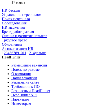
17 марта
HR-беседы
Управление персоналом
Поиск персонала
Собеседования
HR-маркетинг
Бренд работодателя
Оценка и развитие навыков
Трудовое право
Обновления
Автоматизация HR
1
2
3
4
5
6
7
8
9
10
11
...
214
дальше
HeadHunter
Размещение вакансий
Поиск по резюме
О компании
Наши вакансии
Реклама на сайте
Требования к ПО
Безопасный HeadHunter
HeadHunter API
Партнерам
Инвесторам