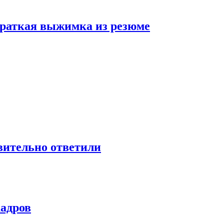
 краткая выжимка из резюме
твительно ответили
кадров