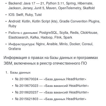
Backend:
Java 17 — 21, Python 3.11, Spring, Hibernate,
Jackson, Jersey, Junit 5, Maven, OpenTelemetry, Skaffold
IOS:
Swift, Ruby, Tuist
Android:
Kotlin, Kotlin Script (kts), Gradle Convention Plugins,
Ruby
Работа с данными:
PostgreSQL, Scylla, Redis, ClickHouse,
Elasticsearch, Kafka, Hadoop, Flink, Spark
Инфраструктура:
Nginx, Ansible, MinIo, Docker, Consul,
Grafana
Информация о правах на базы данных и программах
ЭВМ, включенных в реестр отечественного ПО
Базы данных
№ 2019670024 — «База данных HeadHunter»
№ 2019670023 — «База вакансий HeadHunter»
№ 2018620237 — «База вакансий HeadHunter»
№ 2015621803 — «База данных HeadHunter»