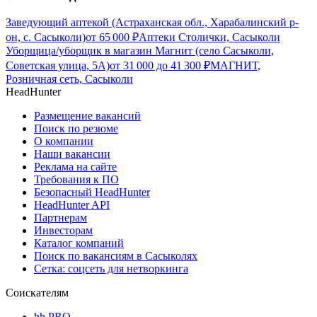
Заведующий аптекой (Астраханская обл., Харабалинский р-
он, с. Сасыколи)
от
65 000
₽
Аптеки Столички, Сасыколи
Уборщица/уборщик в магазин Магнит (село Сасыколи,
Советская улица, 5А)
от
31 000
до
41 300
₽
МАГНИТ,
Розничная сеть, Сасыколи
HeadHunter
Размещение вакансий
Поиск по резюме
О компании
Наши вакансии
Реклама на сайте
Требования к ПО
Безопасный HeadHunter
HeadHunter API
Партнерам
Инвесторам
Каталог компаний
Поиск по вакансиям в Сасыколях
Сетка: соцсеть для нетворкинга
Соискателям
hh PRO