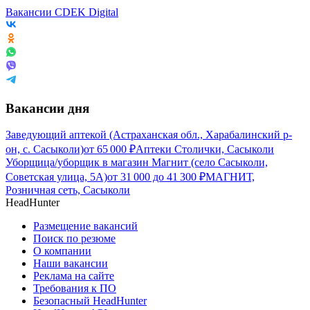
Вакансии CDEK Digital
Вакансии дня
Заведующий аптекой (Астраханская обл., Харабалинский р-
он, с. Сасыколи)
от
65 000
₽
Аптеки Столички, Сасыколи
Уборщица/уборщик в магазин Магнит (село Сасыколи,
Советская улица, 5А)
от
31 000
до
41 300
₽
МАГНИТ,
Розничная сеть, Сасыколи
HeadHunter
Размещение вакансий
Поиск по резюме
О компании
Наши вакансии
Реклама на сайте
Требования к ПО
Безопасный HeadHunter